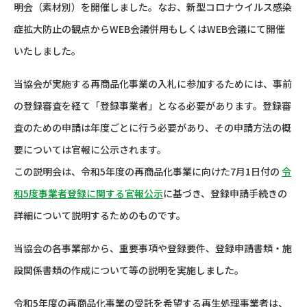
明会（素材別）を開催しました。なお、新型コロナウイルス感染
症拡大防止の観点からWEB会議併用もしくはWEB会議
にて開催
いたしました。
当協会が実施する再商品化事業の入札に参加するためには、事前
の登録審査を経て「登録事業者」となる必要があります。登録審
査のための申請は年度ごとに行う必要があり、その申請方法の概
要については官報に公示されます。
この説明会は、令和5年度の再商品化事業に向けた7月1日付の
令
和5度事業者登録に関する官報公示
に基づき、登録申請手続きの
詳細について説明するためのものです。
当協会の各事業部から、重要事項や登録要件、登録申請書類・施
設関係書類の作成について等の説明を実施しました。
令和5年度の再商品化事業の受託を希望する再生処理事業者は、