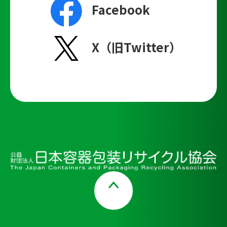
Facebook
X（旧Twitter）
Page Top