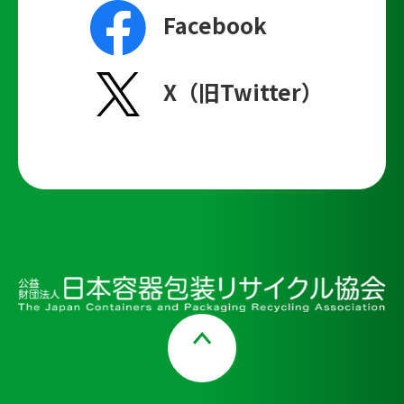
Facebook
X（旧Twitter）
Page Top