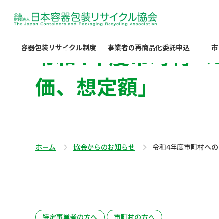
令和4年度市町村へ
容器包装リサイクル制度
事業者の再商品化委託申込
市
価、想定額」
ホーム
協会からのお知らせ
令和4年度市町村へ
特定事業者の方へ
市町村の方へ