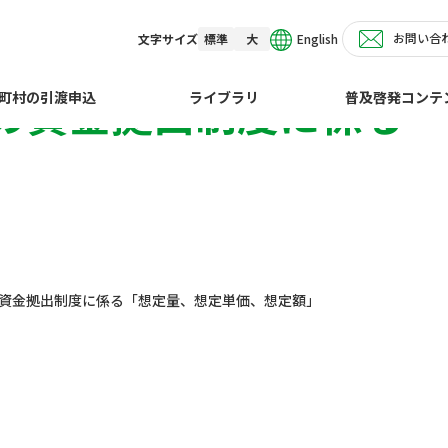
お問い合
English
文字サイズ
標準
大
の資金拠出制度に係る
町村の引渡申込
ライブラリ
普及啓発コンテ
の資金拠出制度に係る「想定量、想定単価、想定額」