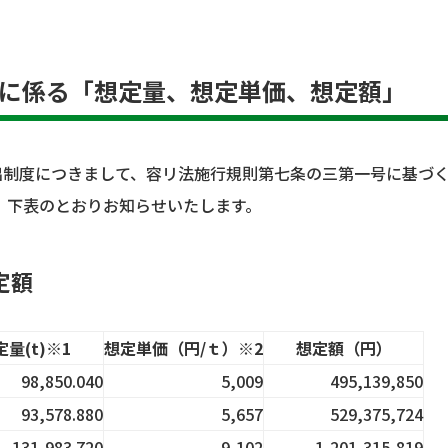
度に係る「想定量、想定単価、想定額」
出制度につきまして、容リ法施行規則第七条の三第一号に基づ
、下表のとおりお知らせいたします。
定額
量(t)※1
想定単価（円/ｔ）※2
想定額（円）
98,850.040
5,009
495,139,850
93,578.880
5,657
529,375,724
131,983.720
9,102
1,201,315,819