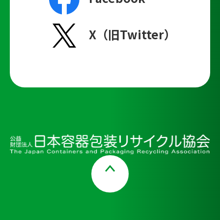
X（旧Twitter）
Page Top