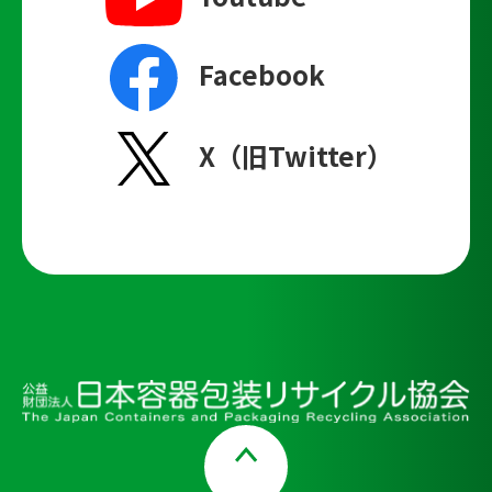
Facebook
X（旧Twitter）
Page Top