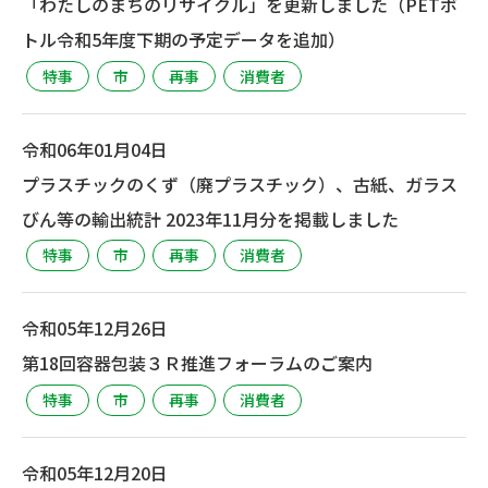
「わたしのまちのリサイクル」を更新しました（PETボ
トル令和5年度下期の予定データを追加）
特事
市
再事
消費者
令和06年01月04日
プラスチックのくず（廃プラスチック）、古紙、ガラス
びん等の輸出統計 2023年11月分を掲載しました
特事
市
再事
消費者
令和05年12月26日
第18回容器包装３Ｒ推進フォーラムのご案内
特事
市
再事
消費者
令和05年12月20日