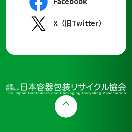
Facebook
X（旧Twitter）
Page Top