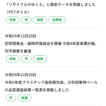
「リサイクルのゆくえ」に最新データを掲載しました
（PETボトル）
特事
市
再事
消費者
令和05年12月20日
定時理事会・臨時評議員会を開催 令和6年度事業計画、
同予算書を審議
特事
市
再事
令和05年12月20日
令和5年度プラスチック製容器包装、分別収集物ベール
の品質調査結果一覧表を掲載しました
市
再事