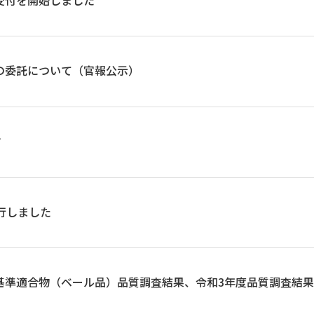
の委託について（官報公示）
す
発行しました
別基準適合物（ベール品）品質調査結果、令和3年度品質調査結