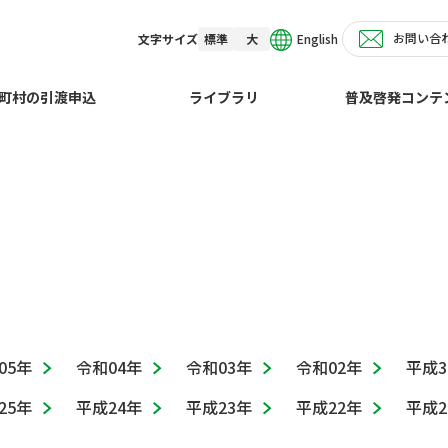
お問い合
English
文字サイズ
標準
大
せ
町村の引渡申込
ライブラリ
普及啓発コンテ
05年
令和04年
令和03年
令和02年
平成3
25年
平成24年
平成23年
平成22年
平成2