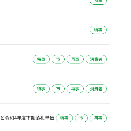
特事
特事
特事
市
再事
消費者
特事
市
再事
消費者
果と令和4年度下期落札単価
特事
市
再事