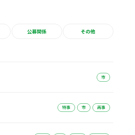
公募関係
その他
市
特事
市
再事