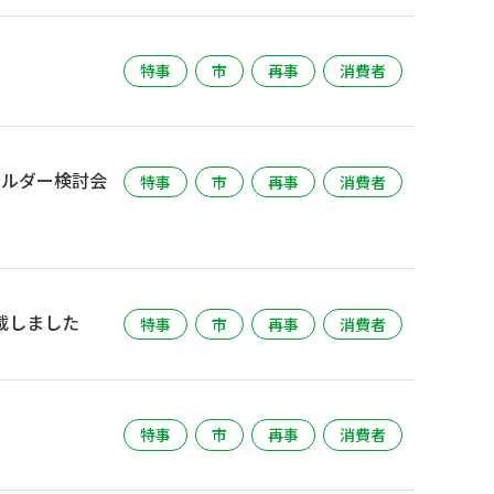
特事
市
再事
消費者
ホルダー検討会
特事
市
再事
消費者
載しました
特事
市
再事
消費者
特事
市
再事
消費者