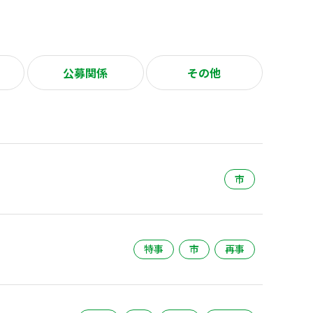
公募関係
その他
市
特事
市
再事