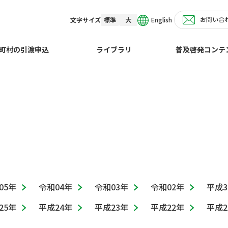
お問い合
English
文字サイズ
標準
大
せ
町村の引渡申込
ライブラリ
普及啓発コンテ
05年
令和04年
令和03年
令和02年
平成3
25年
平成24年
平成23年
平成22年
平成2