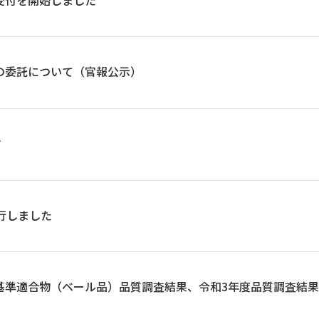
の委託について（官報公示）
す
発行しました
別基準適合物（ベール品）品質調査結果、令和3年度品質調査結