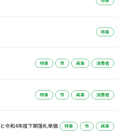
特事
特事
特事
市
再事
消費者
特事
市
再事
消費者
果と令和4年度下期落札単価
特事
市
再事