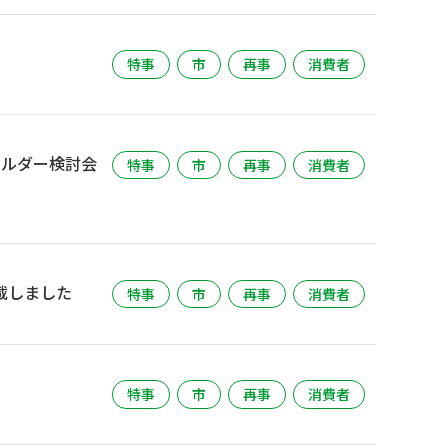
特事
市
再事
消費者
ホルダー検討会
特事
市
再事
消費者
載しました
特事
市
再事
消費者
特事
市
再事
消費者