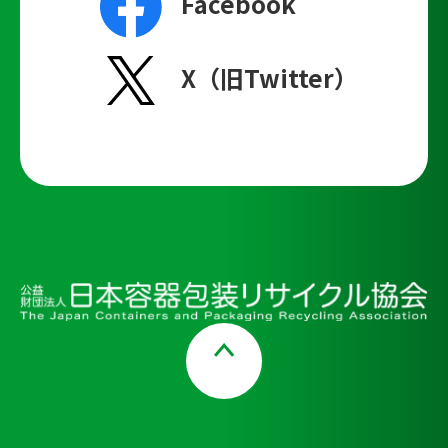
Facebook
X（旧Twitter）
Page Top