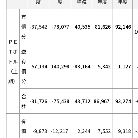
度
度
増減
年度
年度
有
償
-37,542
-78,077
40,535
81,626
92,146
1
分
ＰＥ
Ｔボ
逆
トル
有
57,134
140,298
-83,164
5,342
1,127
（上
償
期）
分
合
-31,726
-75,438
43,712
86,967
93,274
-
計
有
償
-9,873
-12,217
2,344
7,552
9,318
-