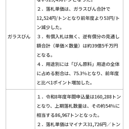
２．落札単価は、ガラスびん合計で
12,524円/トンとなり前年度より53円/ト
ン減少した。
ガラスびん
３．有償入札は無く、逆有償分の見通し
額合計（単価×数量）は約39億5千万円
となる。
４．用途別には「びん原料」用途の全体
に占める割合は、75.3％となり、前年度
と比べ1ポイント増加した。
１．令和8年度年間申込量は160,288トン
となり、上期落札数量は、その約54％に
相当する86,967トンとなった。
２．落札単価はマイナス31,726円／トン