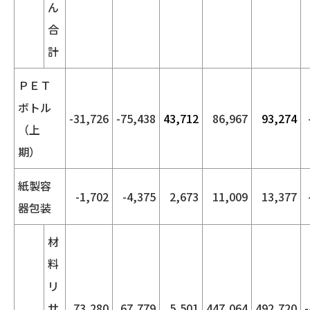
ん
合
計
ＰＥＴ
ボトル
-31,726
-75,438
43,712
86,967
93,274
（上
期）
紙製容
-1
,
702
-4,375
2,673
11,009
13,377
器包装
材
料
リ
サ
73,280
67,779
5,501
447,064
492,720