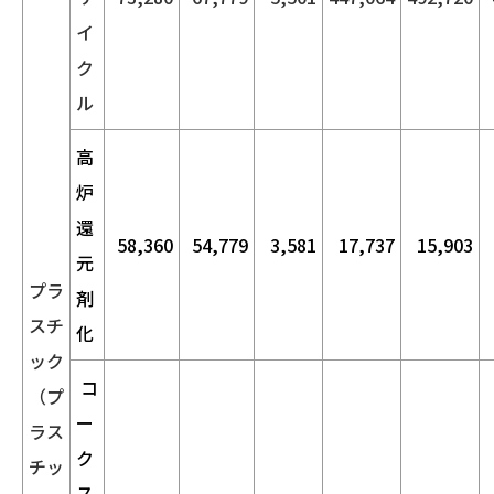
イ
ク
ル
高
炉
還
58,360
54,779
3,581
17,737
15,903
元
プラ
剤
スチ
化
ック
コ
（プ
ー
ラス
ク
チッ
ス