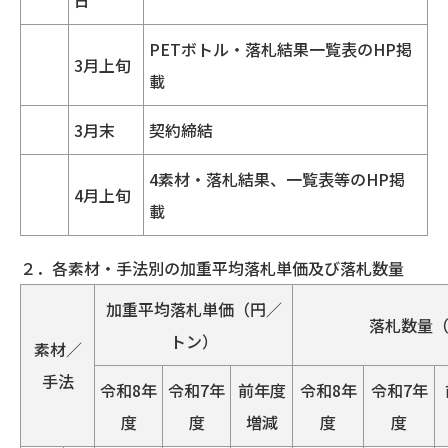
PETボトル・落札結果一覧表のHP掲
3月上旬
載
3月末
契約締結
4素材・落札結果、一覧表等のHP掲
4月上旬
載
２．各素材・手法別の加重平均落札単価及び落札数量
加重平均落札単価（円／
落札数量
トン）
素材／
手法
令和8年
令和7年
前年度
令和8年
令和7年
度
度
増減
度
度