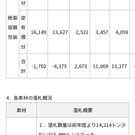
分
紙製
逆
容器
有
16,149
13,627
2,522
3,457
4,059
包装
償
分
合
-1,702
-4,375
2,673
11,009
13,377
計
4．各素材の落札概況
素材
落札概要
１．落札数量は前年度より14,214トン少
ない315,496トンとなった。