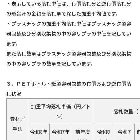
・表示している落札単価は、有償落札分と逆有償落札分
の総合計の金額を落札量で除した加重平均値です。
・プラスチックの加重平均落札単価はプラスチック製容
器包装及び分別収集物の中の容リプラの単価を記してい
ます。
また落札数量はプラスチック製容器包装及び分別収集物
の中の容リプラの数量を記しています。
３．ＰＥＴボトル・紙製容器包装の有償および逆有償落
札状況
加重平均落札単価（円／ト
落札数量（
ン）
素材／
手法
令和8年
令和7年
前年度
令和8
令和7